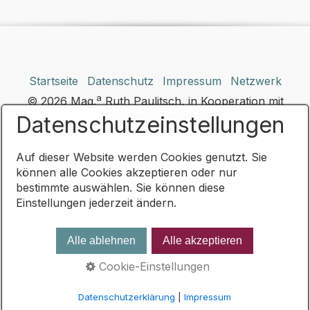
Startseite
Datenschutz
Impressum
Netzwerk
a
© 2026 Mag.
Ruth Paulitsch, in Kooperation mit
praxisbegleitung.at
Datenschutzeinstellungen
Auf dieser Website werden Cookies genutzt. Sie
können alle Cookies akzeptieren oder nur
bestimmte auswählen. Sie können diese
Einstellungen jederzeit ändern.
Alle ablehnen
Alle akzeptieren
Cookie-Einstellungen
Datenschutzerklärung
|
Impressum